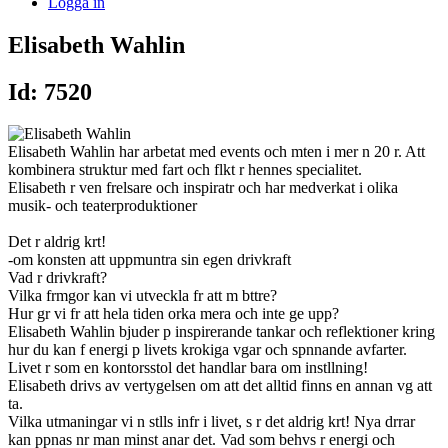
Logga in
Elisabeth Wahlin
Id: 7520
Elisabeth Wahlin har arbetat med events och mten i mer n 20 r. Att
kombinera struktur med fart och flkt r hennes specialitet.
Elisabeth r ven frelsare och inspiratr och har medverkat i olika
musik- och teaterproduktioner
Det r aldrig krt!
-om konsten att uppmuntra sin egen drivkraft
Vad r drivkraft?
Vilka frmgor kan vi utveckla fr att m bttre?
Hur gr vi fr att hela tiden orka mera och inte ge upp?
Elisabeth Wahlin bjuder p inspirerande tankar och reflektioner kring
hur du kan f energi p livets krokiga vgar och spnnande avfarter.
Livet r som en kontorsstol det handlar bara om instllning!
Elisabeth drivs av vertygelsen om att det alltid finns en annan vg att
ta.
Vilka utmaningar vi n stlls infr i livet, s r det aldrig krt! Nya drrar
kan ppnas nr man minst anar det. Vad som behvs r energi och