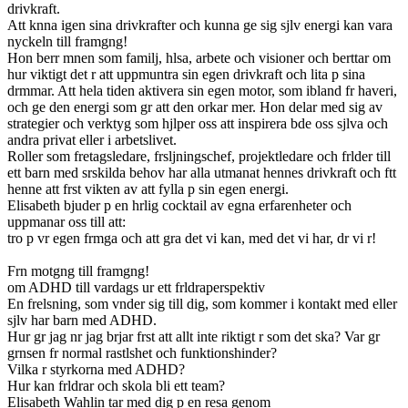
drivkraft.
Att knna igen sina drivkrafter och kunna ge sig sjlv energi kan vara
nyckeln till framgng!
Hon berr mnen som familj, hlsa, arbete och visioner och berttar om
hur viktigt det r att uppmuntra sin egen drivkraft och lita p sina
drmmar. Att hela tiden aktivera sin egen motor, som ibland fr haveri,
och ge den energi som gr att den orkar mer. Hon delar med sig av
strategier och verktyg som hjlper oss att inspirera bde oss sjlva och
andra privat eller i arbetslivet.
Roller som fretagsledare, frsljningschef, projektledare och frlder till
ett barn med srskilda behov har alla utmanat hennes drivkraft och ftt
henne att frst vikten av att fylla p sin egen energi.
Elisabeth bjuder p en hrlig cocktail av egna erfarenheter och
uppmanar oss till att:
tro p vr egen frmga och att gra det vi kan, med det vi har, dr vi r!
Frn motgng till framgng!
om ADHD till vardags ur ett frldraperspektiv
En frelsning, som vnder sig till dig, som kommer i kontakt med eller
sjlv har barn med ADHD.
Hur gr jag nr jag brjar frst att allt inte riktigt r som det ska? Var gr
grnsen fr normal rastlshet och funktionshinder?
Vilka r styrkorna med ADHD?
Hur kan frldrar och skola bli ett team?
Elisabeth Wahlin tar med dig p en resa genom