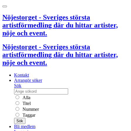
Nöjestorget - Sveriges största
artistförmedling där du hittar artister,
nöje och event.
Nöjestorget - Sveriges största
artistförmedling där du hittar artister,
nöje och event.
Kontakt
Arrangör söker
Sök
Alla
Titel
Nummer
Taggar
Sök
Bli medlem