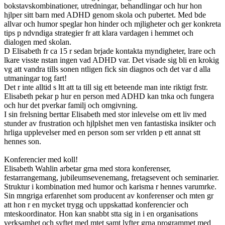
bokstavskombinationer, utredningar, behandlingar och hur hon
hjlper sitt barn med ADHD genom skola och pubertet. Med bde
allvar och humor speglar hon hinder och mjligheter och ger konkreta
tips p ndvndiga strategier fr att klara vardagen i hemmet och
dialogen med skolan.
D Elisabeth fr ca 15 r sedan brjade kontakta myndigheter, lrare och
lkare visste nstan ingen vad ADHD var. Det visade sig bli en krokig
vg att vandra tills sonen ntligen fick sin diagnos och det var d alla
utmaningar tog fart!
Det r inte alltid s ltt att ta till sig ett beteende man inte riktigt frstr.
Elisabeth pekar p hur en person med ADHD kan tnka och fungera
och hur det pverkar familj och omgivning.
I sin frelsning berttar Elisabeth med stor inlevelse om ett liv med
stunder av frustration och hjlplshet men ven fantastiska insikter och
hrliga upplevelser med en person som ser vrlden p ett annat stt
hennes son.
Konferencier med koll!
Elisabeth Wahlin arbetar grna med stora konferenser,
festarrangemang, jubileumsevenemang, fretagsevent och seminarier.
Struktur i kombination med humor och karisma r hennes varumrke.
Sin mngriga erfarenhet som producent av konferenser och mten gr
att hon r en mycket trygg och uppskattad konferencier och
mteskoordinator. Hon kan snabbt stta sig in i en organisations
verksamhet och syftet med mtet samt lyfter grna programmet med