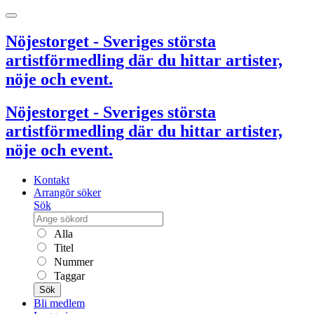
Nöjestorget - Sveriges största
artistförmedling där du hittar artister,
nöje och event.
Nöjestorget - Sveriges största
artistförmedling där du hittar artister,
nöje och event.
Kontakt
Arrangör söker
Sök
Alla
Titel
Nummer
Taggar
Sök
Bli medlem