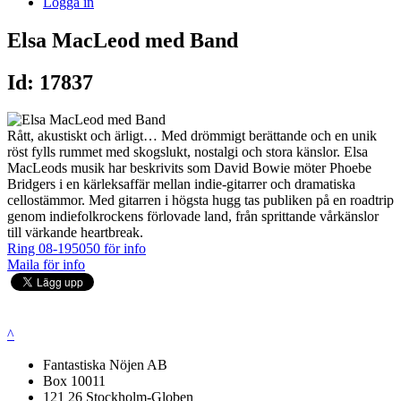
Logga in
Elsa MacLeod med Band
Id: 17837
Rått, akustiskt och ärligt… Med drömmigt berättande och en unik
röst fylls rummet med skogslukt, nostalgi och stora känslor. Elsa
MacLeods musik har beskrivits som David Bowie möter Phoebe
Bridgers i en kärleksaffär mellan indie-gitarrer och dramatiska
cellostämmor. Med gitarren i högsta hugg tas publiken på en roadtrip
genom indiefolkrockens förlovade land, från sprittande vårkänslor
till värkande heartbreak.
Ring 08-195050 för info
Maila för info
^
Fantastiska Nöjen AB
Box 10011
121 26 Stockholm-Globen