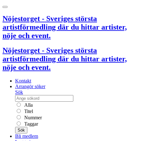
Nöjestorget - Sveriges största
artistförmedling där du hittar artister,
nöje och event.
Nöjestorget - Sveriges största
artistförmedling där du hittar artister,
nöje och event.
Kontakt
Arrangör söker
Sök
Alla
Titel
Nummer
Taggar
Sök
Bli medlem