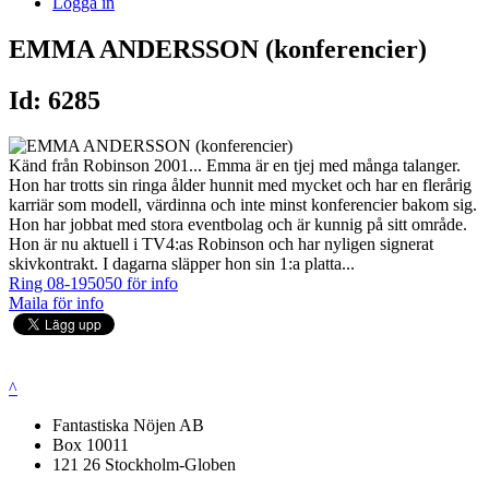
Logga in
EMMA ANDERSSON (konferencier)
Id: 6285
Känd från Robinson 2001... Emma är en tjej med många talanger.
Hon har trotts sin ringa ålder hunnit med mycket och har en flerårig
karriär som modell, värdinna och inte minst konferencier bakom sig.
Hon har jobbat med stora eventbolag och är kunnig på sitt område.
Hon är nu aktuell i TV4:as Robinson och har nyligen signerat
skivkontrakt. I dagarna släpper hon sin 1:a platta...
Ring 08-195050 för info
Maila för info
^
Fantastiska Nöjen AB
Box 10011
121 26 Stockholm-Globen