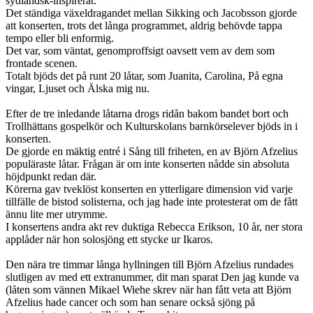
sydländsk-inspirerat.
Det ständiga växeldragandet mellan Sikking och Jacobsson gjorde
att konserten, trots det långa programmet, aldrig behövde tappa
tempo eller bli enformig.
Det var, som väntat, genomproffsigt oavsett vem av dem som
frontade scenen.
Totalt bjöds det på runt 20 låtar, som Juanita, Carolina, På egna
vingar, Ljuset och Älska mig nu.
Efter de tre inledande låtarna drogs ridån bakom bandet bort och
Trollhättans gospelkör och Kulturskolans barnkörselever bjöds in i
konserten.
De gjorde en mäktig entré i Sång till friheten, en av Björn Afzelius
populäraste låtar. Frågan är om inte konserten nådde sin absoluta
höjdpunkt redan där.
Körerna gav tveklöst konserten en ytterligare dimension vid varje
tillfälle de bistod solisterna, och jag hade inte protesterat om de fått
ännu lite mer utrymme.
I konsertens andra akt rev duktiga Rebecca Erikson, 10 år, ner stora
applåder när hon solosjöng ett stycke ur Ikaros.
Den nära tre timmar långa hyllningen till Björn Afzelius rundades
slutligen av med ett extranummer, dit man sparat Den jag kunde va
(låten som vännen Mikael Wiehe skrev när han fått veta att Björn
Afzelius hade cancer och som han senare också sjöng på