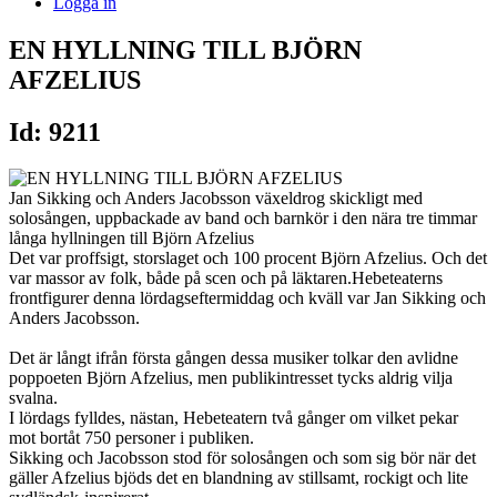
Logga in
EN HYLLNING TILL BJÖRN
AFZELIUS
Id: 9211
Jan Sikking och Anders Jacobsson växeldrog skickligt med
solosången, uppbackade av band och barnkör i den nära tre timmar
långa hyllningen till Björn Afzelius
Det var proffsigt, storslaget och 100 procent Björn Afzelius. Och det
var massor av folk, både på scen och på läktaren.Hebeteaterns
frontfigurer denna lördagseftermiddag och kväll var Jan Sikking och
Anders Jacobsson.
Det är långt ifrån första gången dessa musiker tolkar den avlidne
poppoeten Björn Afzelius, men publikintresset tycks aldrig vilja
svalna.
I lördags fylldes, nästan, Hebeteatern två gånger om vilket pekar
mot bortåt 750 personer i publiken.
Sikking och Jacobsson stod för solosången och som sig bör när det
gäller Afzelius bjöds det en blandning av stillsamt, rockigt och lite