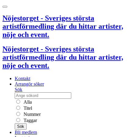
Nöjestorget - Sveriges största
artistförmedling där du hittar artister,
nöje och event.
Nöjestorget - Sveriges största
artistförmedling där du hittar artister,
nöje och event.
Kontakt
Arrangör söker
Sök
Alla
Titel
Nummer
Taggar
Sök
Bli medlem