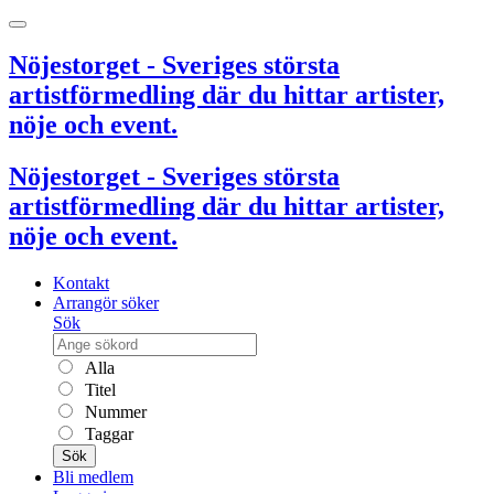
Nöjestorget - Sveriges största
artistförmedling där du hittar artister,
nöje och event.
Nöjestorget - Sveriges största
artistförmedling där du hittar artister,
nöje och event.
Kontakt
Arrangör söker
Sök
Alla
Titel
Nummer
Taggar
Sök
Bli medlem