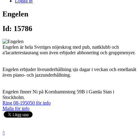
Logga in
Engelen
Id: 15786
Engelen är hela Sveriges nöjeskrog med pub, nattklubb och
a'lacarterestaurang som även erbjuder abbonering och gruppmenyer.
Engelen erbjuder liveunderhållning sju dagar i veckan och emellanåt
även piano- och jazzunderhållning.
Engelen finner Ni på Kornhamnstorg 59B i Gamla Stan i
Stockholm.
Ring 08-195050 för info
Maila för info
^