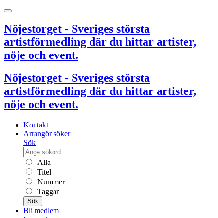
Nöjestorget - Sveriges största
artistförmedling där du hittar artister,
nöje och event.
Nöjestorget - Sveriges största
artistförmedling där du hittar artister,
nöje och event.
Kontakt
Arrangör söker
Sök
Alla
Titel
Nummer
Taggar
Sök
Bli medlem