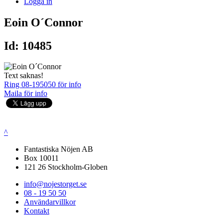
Logga in
Eoin O´Connor
Id: 10485
Text saknas!
Ring 08-195050 för info
Maila för info
^
Fantastiska Nöjen AB
Box 10011
121 26 Stockholm-Globen
info@nojestorget.se
08 - 19 50 50
Användarvillkor
Kontakt