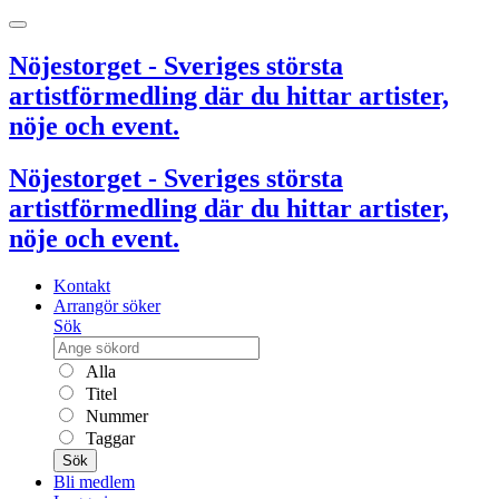
Nöjestorget - Sveriges största
artistförmedling där du hittar artister,
nöje och event.
Nöjestorget - Sveriges största
artistförmedling där du hittar artister,
nöje och event.
Kontakt
Arrangör söker
Sök
Alla
Titel
Nummer
Taggar
Sök
Bli medlem