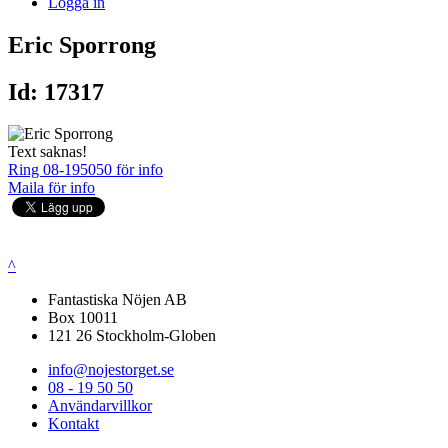
Logga in
Eric Sporrong
Id: 17317
Text saknas!
Ring 08-195050 för info
Maila för info
^
Fantastiska Nöjen AB
Box 10011
121 26 Stockholm-Globen
info@nojestorget.se
08 - 19 50 50
Användarvillkor
Kontakt