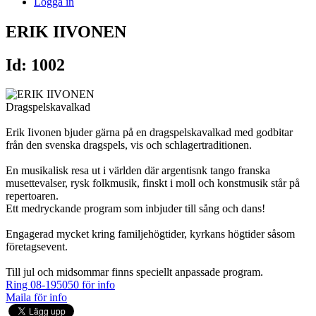
Logga in
ERIK IIVONEN
Id: 1002
Dragspelskavalkad
Erik Iivonen bjuder gärna på en dragspelskavalkad med godbitar
från den svenska dragspels, vis och schlagertraditionen.
En musikalisk resa ut i världen där argentisnk tango franska
musettevalser, rysk folkmusik, finskt i moll och konstmusik står på
repertoaren.
Ett medryckande program som inbjuder till sång och dans!
Engagerad mycket kring familjehögtider, kyrkans högtider såsom
företagsevent.
Till jul och midsommar finns speciellt anpassade program.
Ring 08-195050 för info
Maila för info