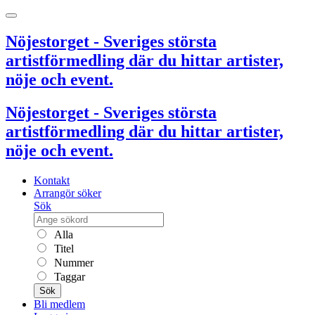
Nöjestorget - Sveriges största
artistförmedling där du hittar artister,
nöje och event.
Nöjestorget - Sveriges största
artistförmedling där du hittar artister,
nöje och event.
Kontakt
Arrangör söker
Sök
Alla
Titel
Nummer
Taggar
Sök
Bli medlem