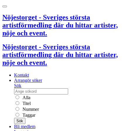
Nöjestorget - Sveriges största
artistförmedling där du hittar artister,
nöje och event.
Nöjestorget - Sveriges största
artistförmedling där du hittar artister,
nöje och event.
Kontakt
Arrangör söker
Sök
Alla
Titel
Nummer
Taggar
Sök
Bli medlem