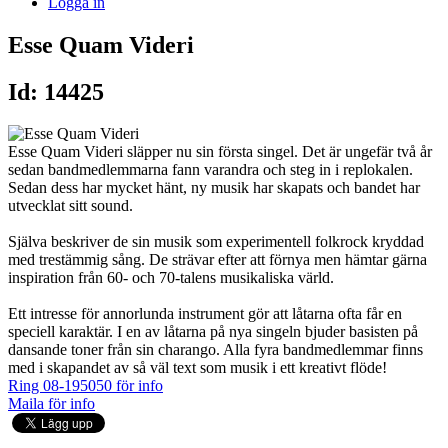
Logga in
Esse Quam Videri
Id: 14425
Esse Quam Videri släpper nu sin första singel. Det är ungefär två år
sedan bandmedlemmarna fann varandra och steg in i replokalen.
Sedan dess har mycket hänt, ny musik har skapats och bandet har
utvecklat sitt sound.
Själva beskriver de sin musik som experimentell folkrock kryddad
med trestämmig sång. De strävar efter att förnya men hämtar gärna
inspiration från 60- och 70-talens musikaliska värld.
Ett intresse för annorlunda instrument gör att låtarna ofta får en
speciell karaktär. I en av låtarna på nya singeln bjuder basisten på
dansande toner från sin charango. Alla fyra bandmedlemmar finns
med i skapandet av så väl text som musik i ett kreativt flöde!
Ring 08-195050 för info
Maila för info