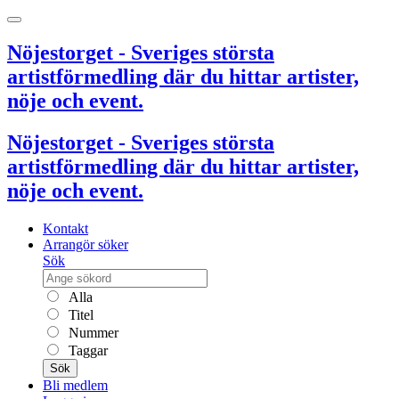
Nöjestorget - Sveriges största
artistförmedling där du hittar artister,
nöje och event.
Nöjestorget - Sveriges största
artistförmedling där du hittar artister,
nöje och event.
Kontakt
Arrangör söker
Sök
Alla
Titel
Nummer
Taggar
Sök
Bli medlem