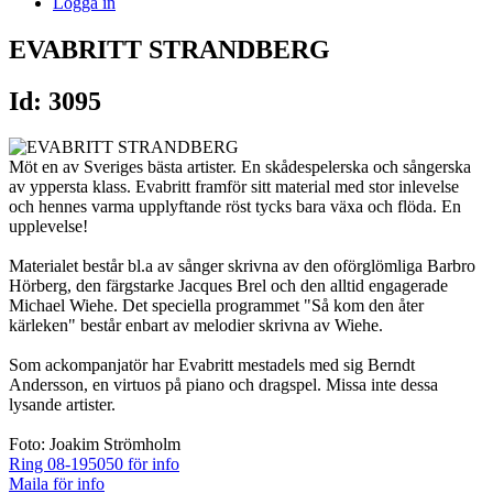
Logga in
EVABRITT STRANDBERG
Id: 3095
Möt en av Sveriges bästa artister. En skådespelerska och sångerska
av yppersta klass. Evabritt framför sitt material med stor inlevelse
och hennes varma upplyftande röst tycks bara växa och flöda. En
upplevelse!
Materialet består bl.a av sånger skrivna av den oförglömliga Barbro
Hörberg, den färgstarke Jacques Brel och den alltid engagerade
Michael Wiehe. Det speciella programmet "Så kom den åter
kärleken" består enbart av melodier skrivna av Wiehe.
Som ackompanjatör har Evabritt mestadels med sig Berndt
Andersson, en virtuos på piano och dragspel. Missa inte dessa
lysande artister.
Foto: Joakim Strömholm
Ring 08-195050 för info
Maila för info