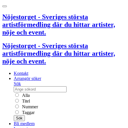
Nöjestorget - Sveriges största
artistförmedling där du hittar artister,
nöje och event.
Nöjestorget - Sveriges största
artistförmedling där du hittar artister,
nöje och event.
Kontakt
Arrangör söker
Sök
Alla
Titel
Nummer
Taggar
Sök
Bli medlem