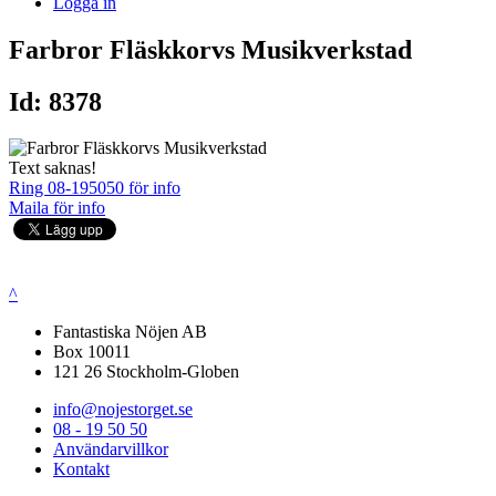
Logga in
Farbror Fläskkorvs Musikverkstad
Id: 8378
Text saknas!
Ring 08-195050 för info
Maila för info
^
Fantastiska Nöjen AB
Box 10011
121 26 Stockholm-Globen
info@nojestorget.se
08 - 19 50 50
Användarvillkor
Kontakt