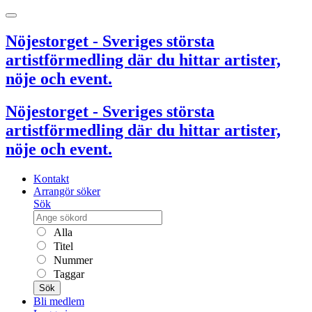
Nöjestorget - Sveriges största
artistförmedling där du hittar artister,
nöje och event.
Nöjestorget - Sveriges största
artistförmedling där du hittar artister,
nöje och event.
Kontakt
Arrangör söker
Sök
Alla
Titel
Nummer
Taggar
Sök
Bli medlem