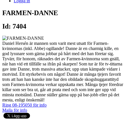
Logga in
FARMEN-DANNE
Id: 7404
Daniel Hersén är mannen som varit mest utsatt för Farmen-
kvinnornas (inkl. Abbe) ogillande! Danne är en charmig kille, en
god lyssnare som gärna jobbar på hårt med det han företar sig.
Tyvärr, för honom, räknades det av Farmen-kvinnorna som gnäll,
när han vid ett tillfälle sa ifrån på skarpen! Som tur är för tv-tittarna
gav inte Danne, trots massiva attacker, upp utan kämpade vidare i
motvind. Ett styrkebevis om något! Danne är många tjejers favorit
trots att han han kanske inte har den obildade skogshuggarattityd
som Farmen-kvinnorna verkar uppskatta mer. Många tjejer föredrar
killar som ser bra ut, går att prata med och som inte ger upp vid
minsta motstånd. Danne ställer gärna upp på bar-jobb eller på det
mesta, enligt önskemål!
Ring 08-195050 för info
Maila för info