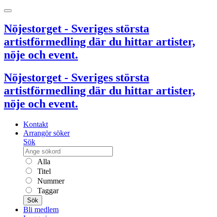
Nöjestorget - Sveriges största
artistförmedling där du hittar artister,
nöje och event.
Nöjestorget - Sveriges största
artistförmedling där du hittar artister,
nöje och event.
Kontakt
Arrangör söker
Sök
Alla
Titel
Nummer
Taggar
Sök
Bli medlem