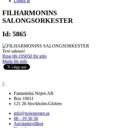
Logga in
FILHARMONINS
SALONGSORKESTER
Id: 5865
Text saknas!
Ring 08-195050 för info
Maila för info
^
Fantastiska Nöjen AB
Box 10011
121 26 Stockholm-Globen
info@nojestorget.se
08 - 19 50 50
Användarvillkor