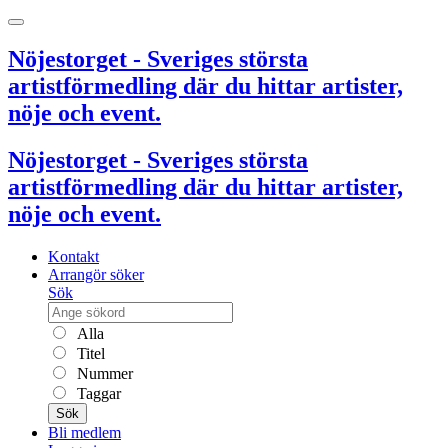
Nöjestorget - Sveriges största
artistförmedling där du hittar artister,
nöje och event.
Nöjestorget - Sveriges största
artistförmedling där du hittar artister,
nöje och event.
Kontakt
Arrangör söker
Sök
Alla
Titel
Nummer
Taggar
Sök
Bli medlem