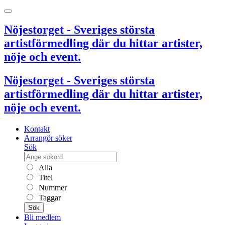
Nöjestorget - Sveriges största
artistförmedling där du hittar artister,
nöje och event.
Nöjestorget - Sveriges största
artistförmedling där du hittar artister,
nöje och event.
Kontakt
Arrangör söker
Sök
Alla
Titel
Nummer
Taggar
Sök
Bli medlem