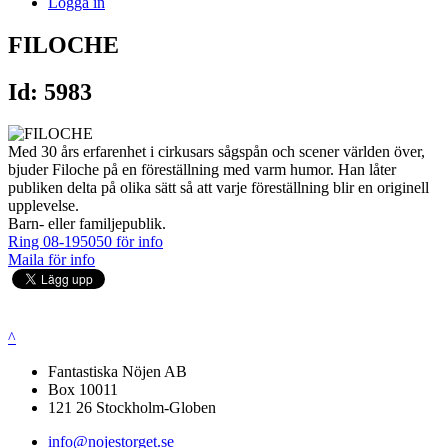
Logga in
FILOCHE
Id: 5983
Med 30 års erfarenhet i cirkusars sågspån och scener världen över,
bjuder Filoche på en föreställning med varm humor. Han låter
publiken delta på olika sätt så att varje föreställning blir en originell
upplevelse.
Barn- eller familjepublik.
Ring 08-195050 för info
Maila för info
^
Fantastiska Nöjen AB
Box 10011
121 26 Stockholm-Globen
info@nojestorget.se