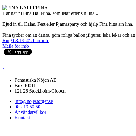
Här har ni Fina Ballerina, som letar efter sin lina...
Bjud in till Kalas, Fest eller Pjamasparty och hjälp Fina hitta sin lina.
Fina tycker om att dansa, göra roliga ballongfigurer, leka lekar och att f
Ring 08-195050 för info
Maila för info
^
Fantastiska Nöjen AB
Box 10011
121 26 Stockholm-Globen
info@nojestorget.se
08 - 19 50 50
Användarvillkor
Kontakt