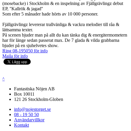
(mosebacke) i Stockholm & en inspelning av Fjällgrävlingz debut
EP, ''Kallrök & jagad''
Som efter 5 månader hade hörts av 10 000 personer.
Fjällgrävlingz levererar trallvänliga & vackra melodier till råa &
lättsamma texter.
På scenen bjuder man på allt du kan tänka dig & energitermometern
har för länge sedan passerat max. De 7 glada & vilda grabbarna
bjuder på en sjuhelvetes show.
Ring 08-195050 för info
Maila för info
^
Fantastiska Nöjen AB
Box 10011
121 26 Stockholm-Globen
info@nojestorget.se
08 - 19 50 50
Användarvillkor
Kontakt