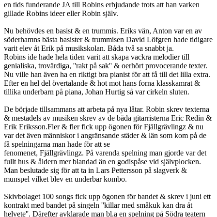
en tids funderande JA till Robins erbjudande trots att han varken
gillade Robins ideer eller Robin själv.
Nu behövdes en basist & en trummis. Eriks vän, Anton var en av
söderhamns bästa basister & trummisen David Löfgren hade tidigare
varit elev åt Erik på musikskolan. Båda två sa snabbt ja.
Robins ide hade hela tiden varit att skapa vackra melodier till
genialiska, trovärdiga, ''rakt på sak'' & oerhört provocerande texter.
Nu ville han även ha en riktigt bra pianist för att få till det lilla extra.
Efter en hel del övertalande & hot mot hans forna klasskamrat &
tillika underbarn på piana, Johan Hurtig så var cirkeln sluten.
De började tillsammans att arbeta på nya låtar. Robin skrev texterna
& mestadels av musiken skrev av de båda gitarristerna Eric Redin &
Erik Eriksson.Fler & fler fick upp ögonen för Fjällgrävlingz & nu
var det även människor i angränsande städer & län som kom på de
få spelningarna man hade för att se
fenomenet, Fjällgrävlingz. På varenda spelning man gjorde var det
fullt hus & åldern mer blandad än en godispåse vid självplocken.
Man beslutade sig för att ta in Lars Pettersson på slagverk &
munspel vilket blev en underbar kombo.
Skivbolaget 100 songs fick upp ögonen för bandet & skrev i juni ett
kontrakt med bandet på singeln ''killar med småkuk kan dra åt
helvete''. Därefter avklarade man bl.a en spelning på Södra teatern