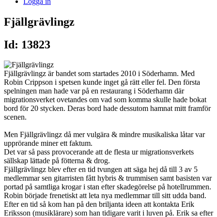
Logga in
Fjällgrävlingz
Id: 13823
Fjällgrävlingz är bandet som startades 2010 i Söderhamn. Med
Robin Crippson i spetsen kunde inget gå rätt eller fel. Den första
spelningen man hade var på en restaurang i Söderhamn där
migrationsverket ovetandes om vad som komma skulle hade bokat
bord för 20 stycken. Deras bord hade dessutom hamnat mitt framför
scenen.
Men Fjällgrävlingz då mer vulgära & mindre musikaliska låtar var
upprörande miner ett faktum.
Det var så pass provocerande att de flesta ur migrationsverkets
sällskap lättade på fötterna & drog.
Fjällgrävlingz blev efter en tid tvungen att säga hej då till 3 av 5
medlemmar sen gitarristen fått hybris & trummisen samt basisten var
portad på samtliga krogar i stan efter skadegörelse på hotellrummen.
Robin började frenetiskt att leta nya medlemmar till sitt udda band.
Efter en tid så kom han på den briljanta ideen att kontakta Erik
Eriksson (musiklärare) som han tidigare varit i luven på. Erik sa efter