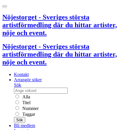
Nöjestorget - Sveriges största
artistförmedling där du hittar artister,
nöje och event.
Nöjestorget - Sveriges största
artistförmedling där du hittar artister,
nöje och event.
Kontakt
Arrangör söker
Sök
Alla
Titel
Nummer
Taggar
Sök
Bli medlem