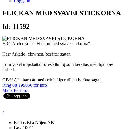
Logga in
FLICKAN MED SVAVELSTICKORNA
Id: 11592
H.C. Anderssons "Flickan med svavelstickorna".
Herr Arkado, clownen, berättar sagan.
En mycket uppskattat föreställning som berättas med hjälp av
trolleri.
OBS! Alla barn är med och hjälper till att berätta sagan.
Ring 08-195050 för info
Maila för info
^
Fantastiska Nöjen AB
Box 10011