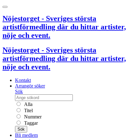
Nöjestorget - Sveriges största
artistförmedling där du hittar artister,
nöje och event.
Nöjestorget - Sveriges största
artistförmedling där du hittar artister,
nöje och event.
Kontakt
Arrangör söker
Sök
Alla
Titel
Nummer
Taggar
Sök
Bli medlem