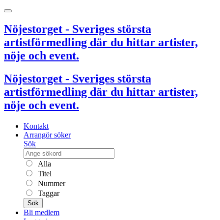
Nöjestorget - Sveriges största
artistförmedling där du hittar artister,
nöje och event.
Nöjestorget - Sveriges största
artistförmedling där du hittar artister,
nöje och event.
Kontakt
Arrangör söker
Sök
Alla
Titel
Nummer
Taggar
Sök
Bli medlem