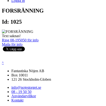
Logga in
FORSRÄNNING
Id: 1025
Text saknas!
Ring 08-195050 för info
Maila för info
^
Fantastiska Nöjen AB
Box 10011
121 26 Stockholm-Globen
info@nojestorget.se
08 - 19 50 50
Användarvillkor
Kontakt