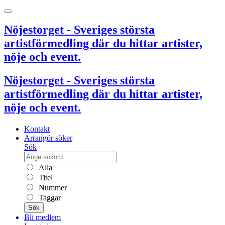
Nöjestorget - Sveriges största
artistförmedling där du hittar artister,
nöje och event.
Nöjestorget - Sveriges största
artistförmedling där du hittar artister,
nöje och event.
Kontakt
Arrangör söker
Sök
Alla
Titel
Nummer
Taggar
Sök
Bli medlem