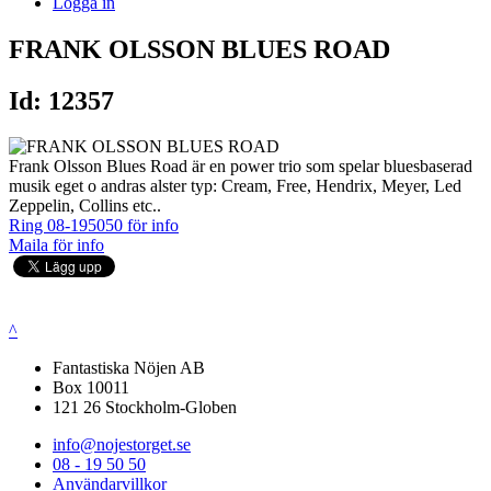
Logga in
FRANK OLSSON BLUES ROAD
Id: 12357
Frank Olsson Blues Road är en power trio som spelar bluesbaserad
musik eget o andras alster typ: Cream, Free, Hendrix, Meyer, Led
Zeppelin, Collins etc..
Ring 08-195050 för info
Maila för info
^
Fantastiska Nöjen AB
Box 10011
121 26 Stockholm-Globen
info@nojestorget.se
08 - 19 50 50
Användarvillkor