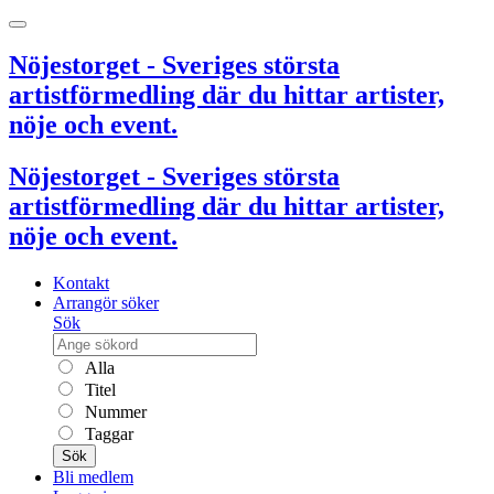
Nöjestorget - Sveriges största
artistförmedling där du hittar artister,
nöje och event.
Nöjestorget - Sveriges största
artistförmedling där du hittar artister,
nöje och event.
Kontakt
Arrangör söker
Sök
Alla
Titel
Nummer
Taggar
Sök
Bli medlem