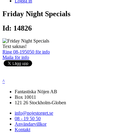
Logga in
Friday Night Specials
Id: 14826
Text saknas!
Ring 08-195050 för info
Maila för info
^
Fantastiska Nöjen AB
Box 10011
121 26 Stockholm-Globen
info@nojestorget.se
08 - 19 50 50
Användarvillkor
Kontakt