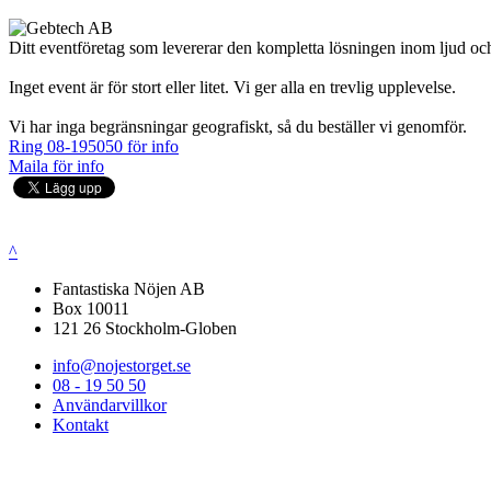
Ditt eventföretag som levererar den kompletta lösningen inom ljud och
Inget event är för stort eller litet. Vi ger alla en trevlig upplevelse.
Vi har inga begränsningar geografiskt, så du beställer vi genomför.
Ring 08-195050 för info
Maila för info
^
Fantastiska Nöjen AB
Box 10011
121 26 Stockholm-Globen
info@nojestorget.se
08 - 19 50 50
Användarvillkor
Kontakt