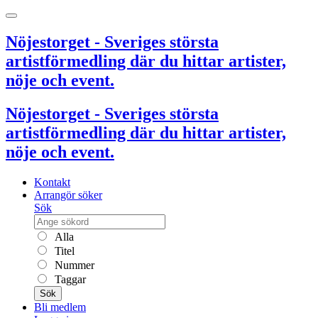
Nöjestorget - Sveriges största
artistförmedling där du hittar artister,
nöje och event.
Nöjestorget - Sveriges största
artistförmedling där du hittar artister,
nöje och event.
Kontakt
Arrangör söker
Sök
Alla
Titel
Nummer
Taggar
Sök
Bli medlem