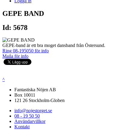
Logga in
GEPE BAND
Id: 5678
GEPE-band är ett bra moget dansband från Östersund.
Ring 08-195050 för info
Maila för info
^
Fantastiska Nöjen AB
Box 10011
121 26 Stockholm-Globen
info@nojestorget.se
08 - 19 50 50
Användarvillkor
Kontakt