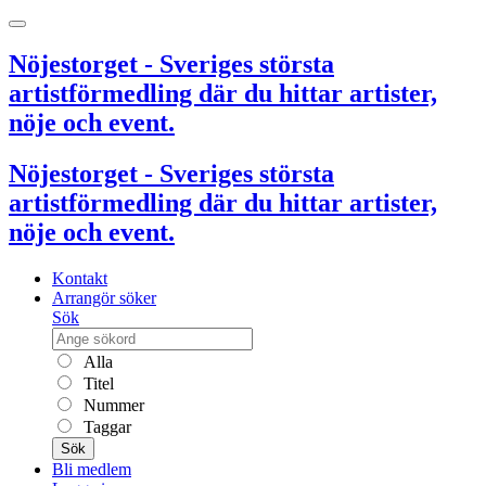
Nöjestorget - Sveriges största
artistförmedling där du hittar artister,
nöje och event.
Nöjestorget - Sveriges största
artistförmedling där du hittar artister,
nöje och event.
Kontakt
Arrangör söker
Sök
Alla
Titel
Nummer
Taggar
Sök
Bli medlem