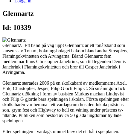
Logga in
Glennartz
Id: 10339
GlennartZ -Ett band på väg upp! Glennartz är ett tonårsband som
lanseras av Tonart, bokningsbolaget bakom bland andra Streaplers,
Flamingokvintetten och Arvingarna. Bland Glennartz fem
medlemmar finns Christopher Janebrink, son till legenden Dennis
Janebrink i Flamingokvintetten och bror till Casper Janebrink i
Arvingarna.
Glennartz startades 2006 på en skolkabaré av medlemmarna Axel,
Erik, Christopher, Jesper, Filip G och Filip C. Så småningom fick
Glennartz utökning i form av basisten Markus mackan Lindqvist
och Filip G gjorde bara spelningen i skolan. Första spelningen efter
skolkabarén var hemma i ett vardagsrum hos den lokala prästens
son, grym fest och Highway to hell en våning under prästens tv-
tittande. Publiken som bestod av ca 50 glada ungdomar hyllade
spelningen.
Efter spelningen i vardagsrummet blev det ett hål i spelplanen.