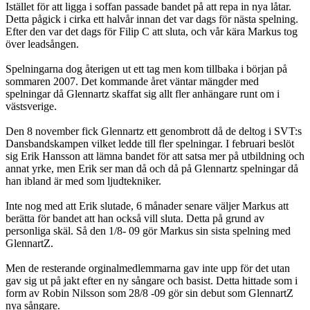
Istället för att ligga i soffan passade bandet på att repa in nya låtar.
Detta pågick i cirka ett halvår innan det var dags för nästa spelning.
Efter den var det dags för Filip C att sluta, och vår kära Markus tog
över leadsången.
Spelningarna dog återigen ut ett tag men kom tillbaka i början på
sommaren 2007. Det kommande året väntar mängder med
spelningar då Glennartz skaffat sig allt fler anhängare runt om i
västsverige.
Den 8 november fick Glennartz ett genombrott då de deltog i SVT:s
Dansbandskampen vilket ledde till fler spelningar. I februari beslöt
sig Erik Hansson att lämna bandet för att satsa mer på utbildning och
annat yrke, men Erik ser man då och då på Glennartz spelningar då
han ibland är med som ljudtekniker.
Inte nog med att Erik slutade, 6 månader senare väljer Markus att
berätta för bandet att han också vill sluta. Detta på grund av
personliga skäl. Så den 1/8- 09 gör Markus sin sista spelning med
GlennartZ.
Men de resterande orginalmedlemmarna gav inte upp för det utan
gav sig ut på jakt efter en ny sångare och basist. Detta hittade som i
form av Robin Nilsson som 28/8 -09 gör sin debut som GlennartZ
nya sångare.