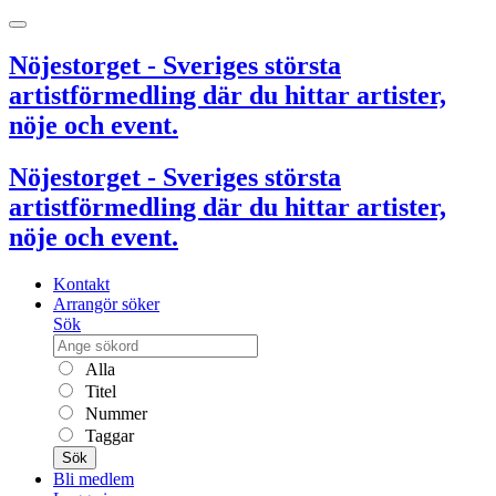
Nöjestorget - Sveriges största
artistförmedling där du hittar artister,
nöje och event.
Nöjestorget - Sveriges största
artistförmedling där du hittar artister,
nöje och event.
Kontakt
Arrangör söker
Sök
Alla
Titel
Nummer
Taggar
Sök
Bli medlem