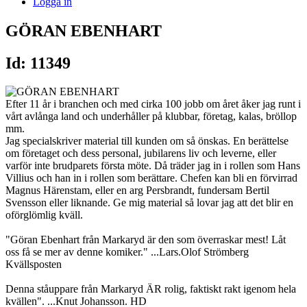
Logga in
GÖRAN EBENHART
Id: 11349
Efter 11 år i branchen och med cirka 100 jobb om året åker jag runt i
vårt avlånga land och underhåller på klubbar, företag, kalas, bröllop
mm.
Jag specialskriver material till kunden om så önskas. En berättelse
om företaget och dess personal, jubilarens liv och leverne, eller
varför inte brudparets första möte. Då träder jag in i rollen som Hans
Villius och han in i rollen som berättare. Chefen kan bli en förvirrad
Magnus Härenstam, eller en arg Persbrandt, fundersam Bertil
Svensson eller liknande. Ge mig material så lovar jag att det blir en
oförglömlig kväll.
"Göran Ebenhart från Markaryd är den som överraskar mest! Låt
oss få se mer av denne komiker." ...Lars.Olof Strömberg
Kvällsposten
Denna ståuppare från Markaryd ÄR rolig, faktiskt rakt igenom hela
kvällen". ...Knut Johansson. HD