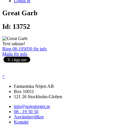
Logga in
Great Garb
Id: 13752
Text saknas!
Ring 08-195050 för info
Maila för info
^
Fantastiska Nöjen AB
Box 10011
121 26 Stockholm-Globen
info@nojestorget.se
08 - 19 50 50
Användarvillkor
Kontakt