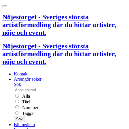
Nöjestorget - Sveriges största
artistförmedling där du hittar artister,
nöje och event.
Nöjestorget - Sveriges största
artistförmedling där du hittar artister,
nöje och event.
Kontakt
Arrangör söker
Sök
Alla
Titel
Nummer
Taggar
Sök
Bli medlem