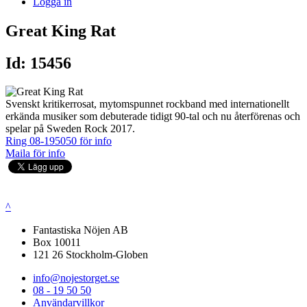
Logga in
Great King Rat
Id: 15456
Svenskt kritikerrosat, mytomspunnet rockband med internationellt
erkända musiker som debuterade tidigt 90-tal och nu återförenas och
spelar på Sweden Rock 2017.
Ring 08-195050 för info
Maila för info
^
Fantastiska Nöjen AB
Box 10011
121 26 Stockholm-Globen
info@nojestorget.se
08 - 19 50 50
Användarvillkor