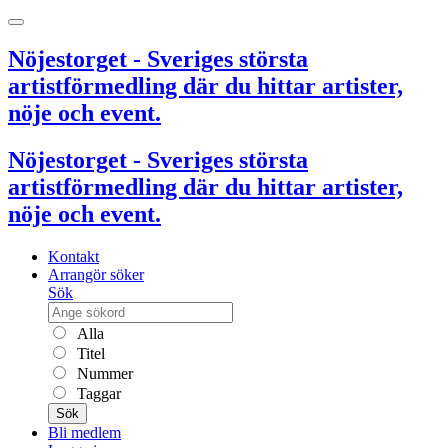
Nöjestorget - Sveriges största
artistförmedling där du hittar artister,
nöje och event.
Nöjestorget - Sveriges största
artistförmedling där du hittar artister,
nöje och event.
Kontakt
Arrangör söker
Sök
Alla
Titel
Nummer
Taggar
Sök
Bli medlem