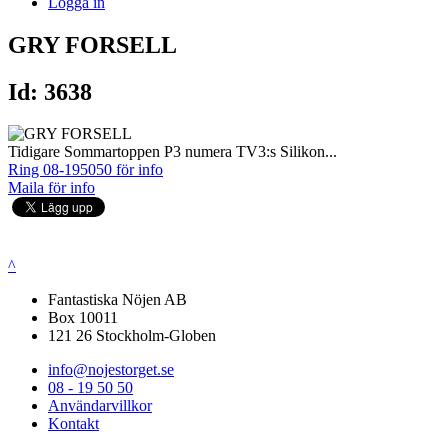
Logga in
GRY FORSELL
Id: 3638
Tidigare Sommartoppen P3 numera TV3:s Silikon...
Ring 08-195050 för info
Maila för info
^
Fantastiska Nöjen AB
Box 10011
121 26 Stockholm-Globen
info@nojestorget.se
08 - 19 50 50
Användarvillkor
Kontakt