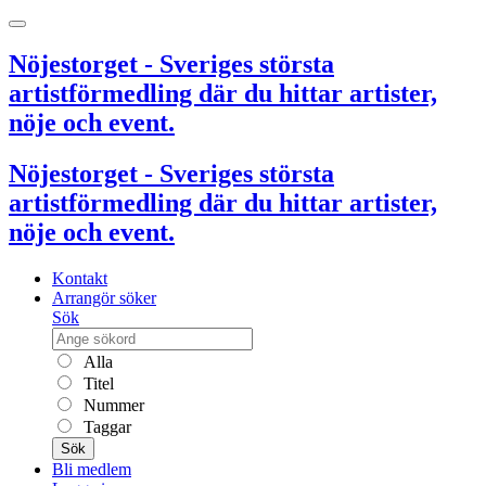
Nöjestorget - Sveriges största
artistförmedling där du hittar artister,
nöje och event.
Nöjestorget - Sveriges största
artistförmedling där du hittar artister,
nöje och event.
Kontakt
Arrangör söker
Sök
Alla
Titel
Nummer
Taggar
Sök
Bli medlem