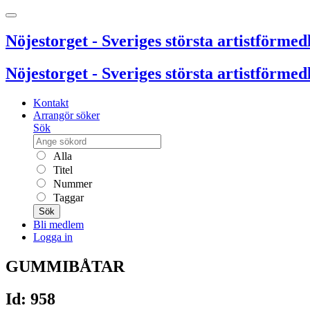
Nöjestorget - Sveriges största artistförmedl
Nöjestorget - Sveriges största artistförmedl
Kontakt
Arrangör söker
Sök
Alla
Titel
Nummer
Taggar
Sök
Bli medlem
Logga in
GUMMIBÅTAR
Id: 958