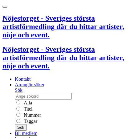
Nöjestorget - Sveriges största
artistförmedling där du hittar artister,
nöje och event.
Nöjestorget - Sveriges största
artistförmedling där du hittar artister,
nöje och event.
Kontakt
Arrangör söker
Sök
Alla
Titel
Nummer
Taggar
Sök
Bli medlem