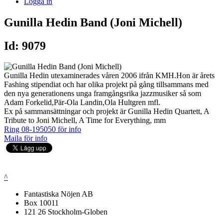
Logga in
Gunilla Hedin Band (Joni Michell)
Id: 9079
Gunilla Hedin utexaminerades våren 2006 ifrån KMH.Hon är årets
Fashing stipendiat och har olika projekt på gång tillsammans med
den nya generationens unga framgångsrika jazzmusiker så som
Adam Forkelid,Pär-Ola Landin,Ola Hultgren mfl.
Ex på sammansättningar och projekt är Gunilla Hedin Quartett, A
Tribute to Joni Michell, A Time for Everything, mm
Ring 08-195050 för info
Maila för info
^
Fantastiska Nöjen AB
Box 10011
121 26 Stockholm-Globen