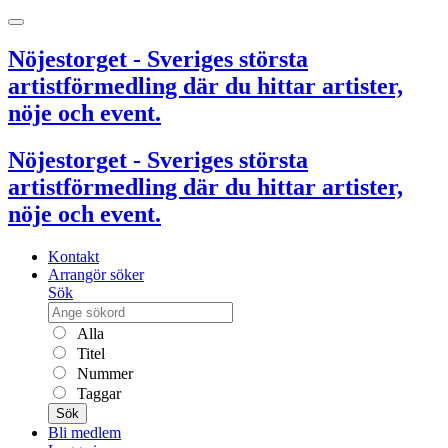
Nöjestorget - Sveriges största
artistförmedling där du hittar artister,
nöje och event.
Nöjestorget - Sveriges största
artistförmedling där du hittar artister,
nöje och event.
Kontakt
Arrangör söker
Sök
Alla
Titel
Nummer
Taggar
Sök
Bli medlem