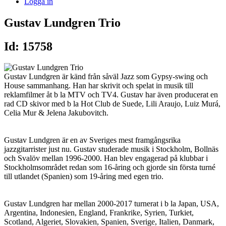
Logga in
Gustav Lundgren Trio
Id: 15758
Gustav Lundgren är känd från såväl Jazz som Gypsy-swing och
House sammanhang. Han har skrivit och spelat in musik till
reklamfilmer åt b la MTV och TV4. Gustav har även producerat en
rad CD skivor med b la Hot Club de Suede, Lili Araujo, Luiz Murá,
Celia Mur & Jelena Jakubovitch.
Gustav Lundgren är en av Sveriges mest framgångsrika
jazzgitarrister just nu. Gustav studerade musik i Stockholm, Bollnäs
och Svalöv mellan 1996-2000. Han blev engagerad på klubbar i
Stockholmsområdet redan som 16-åring och gjorde sin första turné
till utlandet (Spanien) som 19-åring med egen trio.
Gustav Lundgren har mellan 2000-2017 turnerat i b la Japan, USA,
Argentina, Indonesien, England, Frankrike, Syrien, Turkiet,
Scotland, Algeriet, Slovakien, Spanien, Sverige, Italien, Danmark,