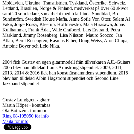
Moldavien, Ukraina, Transnistrien, Tyskland, Österrike, Schweiz,
Lettland, Brasilien, Norge & Finland, medverkat på över 60 skivor
samt 20 som ledare, samarbetat med b la Linda Sundblad, Bo
Sundström, Swedish House Mafia, Anne Sofie Von Otter, Salem Al
Fakir, Jorge Rossy, Kleerup, Hoffmaestro, Maia Hirasawa, Jonas
Kullhammar, Frank Ådal, Wille Crafoord, Lars Erstrand, Petra
Marklund, Jimmy Rosenberg, Lisa Nilsson, Mauro Scocco, Jan
Allan, Bernt Rosengren, Rasmus Faber, Doug Weiss, Aron Chupa,
Antoine Boyer och Lelo Nika.
2004 fick Gustav en egen gitarrmodell från tillverkaren AJL-Guitars
2005 blev han tilldelad Louis Armstrong stipendiet. 2009, 2011,
2013, 2014 & 2016 fick han konstnärsnämndens stipendium. 2015
blev han tilldelad Albin Hagström stipendiet och Second Line
Jazzband stipendiet.
Gustav Lundgren - gitarr
Martin Höper - kontrabas
Ola Bothzén - trummor
Ring 08-195050 för info
Maila för info