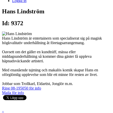
Logga in
Hans Lindström
Id: 9372
Hans Lindström är entertainern som specialiserat sig på magisk
högkvalitativ underhållning åt företagsarrangemang.
Oavsett om det gäller en kundträff, mässa eller
middagsunderhållning så kommer dina gäster få uppleva
häpnadsväckande artisteri.
Med enastående tajming och makalös komik skapar Hans en
oförglömlig upplevelse som blir ett minne för resten av livet.
Jobbar som Trollkarl, Eldartist, Jonglör m.m.
Ring 08-195050 för info
Maila för info
^