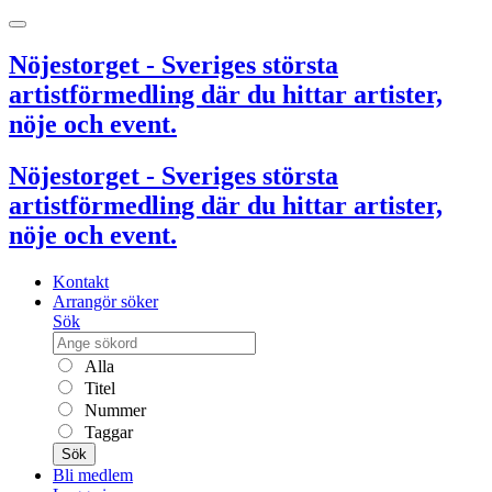
Nöjestorget - Sveriges största
artistförmedling där du hittar artister,
nöje och event.
Nöjestorget - Sveriges största
artistförmedling där du hittar artister,
nöje och event.
Kontakt
Arrangör söker
Sök
Alla
Titel
Nummer
Taggar
Sök
Bli medlem