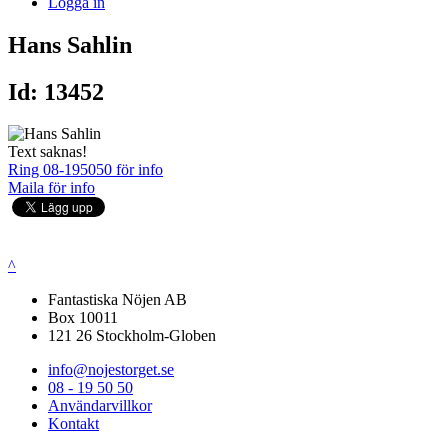
Logga in
Hans Sahlin
Id: 13452
Text saknas!
Ring 08-195050 för info
Maila för info
^
Fantastiska Nöjen AB
Box 10011
121 26 Stockholm-Globen
info@nojestorget.se
08 - 19 50 50
Användarvillkor
Kontakt