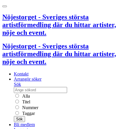
Nöjestorget - Sveriges största
artistförmedling där du hittar artister,
nöje och event.
Nöjestorget - Sveriges största
artistförmedling där du hittar artister,
nöje och event.
Kontakt
Arrangör söker
Sök
Alla
Titel
Nummer
Taggar
Sök
Bli medlem