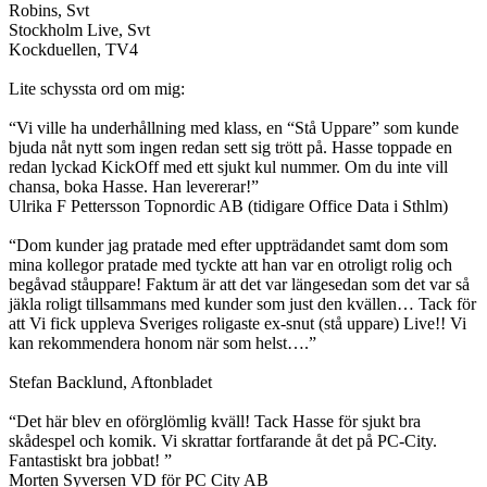
Robins, Svt
Stockholm Live, Svt
Kockduellen, TV4
Lite schyssta ord om mig:
“Vi ville ha underhållning med klass, en “Stå Uppare” som kunde
bjuda nåt nytt som ingen redan sett sig trött på. Hasse toppade en
redan lyckad KickOff med ett sjukt kul nummer. Om du inte vill
chansa, boka Hasse. Han levererar!”
Ulrika F Pettersson Topnordic AB (tidigare Office Data i Sthlm)
“Dom kunder jag pratade med efter uppträdandet samt dom som
mina kollegor pratade med tyckte att han var en otroligt rolig och
begåvad ståuppare! Faktum är att det var längesedan som det var så
jäkla roligt tillsammans med kunder som just den kvällen… Tack för
att Vi fick uppleva Sveriges roligaste ex-snut (stå uppare) Live!! Vi
kan rekommendera honom när som helst….”
Stefan Backlund, Aftonbladet
“Det här blev en oförglömlig kväll! Tack Hasse för sjukt bra
skådespel och komik. Vi skrattar fortfarande åt det på PC-City.
Fantastiskt bra jobbat! ”
Morten Syversen VD för PC City AB