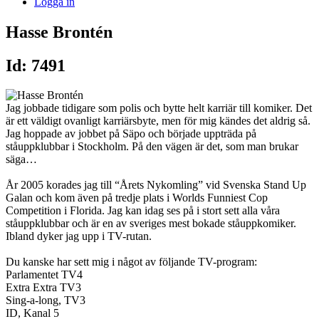
Logga in
Hasse Brontén
Id: 7491
Jag jobbade tidigare som polis och bytte helt karriär till komiker. Det
är ett väldigt ovanligt karriärsbyte, men för mig kändes det aldrig så.
Jag hoppade av jobbet på Säpo och började uppträda på
ståuppklubbar i Stockholm. På den vägen är det, som man brukar
säga…
År 2005 korades jag till “Årets Nykomling” vid Svenska Stand Up
Galan och kom även på tredje plats i Worlds Funniest Cop
Competition i Florida. Jag kan idag ses på i stort sett alla våra
ståuppklubbar och är en av sveriges mest bokade ståuppkomiker.
Ibland dyker jag upp i TV-rutan.
Du kanske har sett mig i något av följande TV-program:
Parlamentet TV4
Extra Extra TV3
Sing-a-long, TV3
ID, Kanal 5