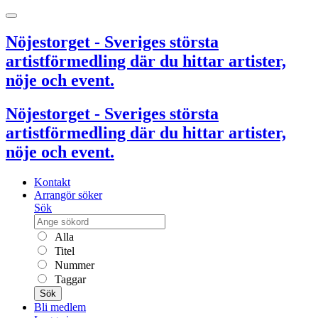
Nöjestorget - Sveriges största
artistförmedling där du hittar artister,
nöje och event.
Nöjestorget - Sveriges största
artistförmedling där du hittar artister,
nöje och event.
Kontakt
Arrangör söker
Sök
Alla
Titel
Nummer
Taggar
Sök
Bli medlem