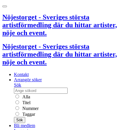
Nöjestorget - Sveriges största
artistförmedling där du hittar artister,
nöje och event.
Nöjestorget - Sveriges största
artistförmedling där du hittar artister,
nöje och event.
Kontakt
Arrangör söker
Sök
Alla
Titel
Nummer
Taggar
Sök
Bli medlem