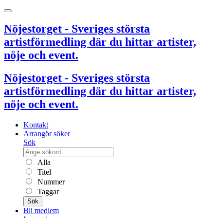
Nöjestorget - Sveriges största
artistförmedling där du hittar artister,
nöje och event.
Nöjestorget - Sveriges största
artistförmedling där du hittar artister,
nöje och event.
Kontakt
Arrangör söker
Sök
Alla
Titel
Nummer
Taggar
Sök
Bli medlem