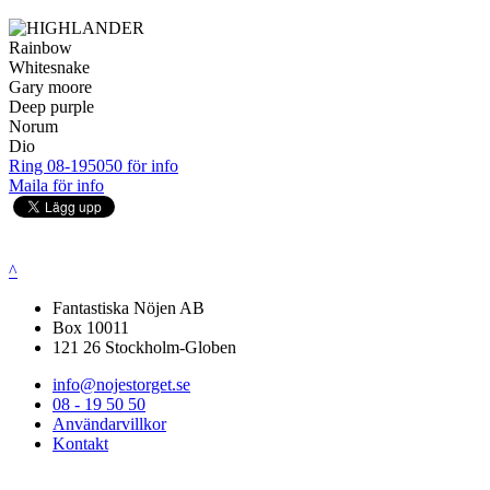
Rainbow
Whitesnake
Gary moore
Deep purple
Norum
Dio
Ring 08-195050 för info
Maila för info
^
Fantastiska Nöjen AB
Box 10011
121 26 Stockholm-Globen
info@nojestorget.se
08 - 19 50 50
Användarvillkor
Kontakt