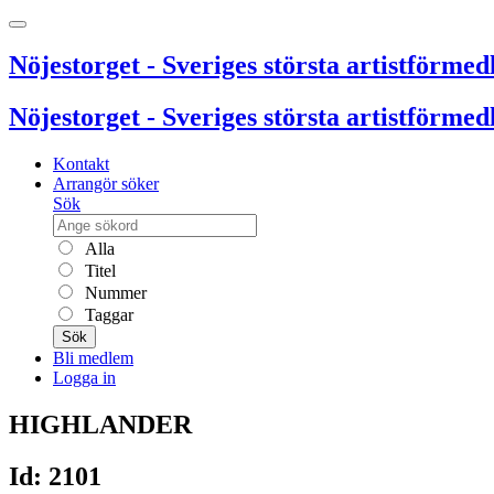
Nöjestorget - Sveriges största artistförmedl
Nöjestorget - Sveriges största artistförmedl
Kontakt
Arrangör söker
Sök
Alla
Titel
Nummer
Taggar
Sök
Bli medlem
Logga in
HIGHLANDER
Id: 2101