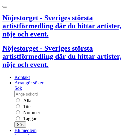
Nöjestorget - Sveriges största
artistförmedling där du hittar artister,
nöje och event.
Nöjestorget - Sveriges största
artistförmedling där du hittar artister,
nöje och event.
Kontakt
Arrangör söker
Sök
Alla
Titel
Nummer
Taggar
Sök
Bli medlem