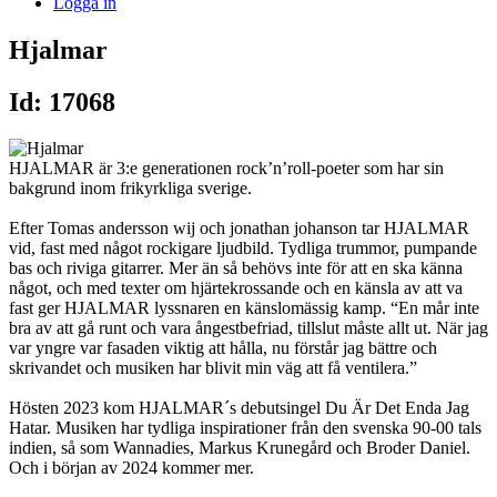
Logga in
Hjalmar
Id: 17068
HJALMAR är 3:e generationen rock’n’roll-poeter som har sin
bakgrund inom frikyrkliga sverige.
Efter Tomas andersson wij och jonathan johanson tar HJALMAR
vid, fast med något rockigare ljudbild. Tydliga trummor, pumpande
bas och riviga gitarrer. Mer än så behövs inte för att en ska känna
något, och med texter om hjärtekrossande och en känsla av att va
fast ger HJALMAR lyssnaren en känslomässig kamp. “En mår inte
bra av att gå runt och vara ångestbefriad, tillslut måste allt ut. När jag
var yngre var fasaden viktig att hålla, nu förstår jag bättre och
skrivandet och musiken har blivit min väg att få ventilera.”
Hösten 2023 kom HJALMAR´s debutsingel Du Är Det Enda Jag
Hatar. Musiken har tydliga inspirationer från den svenska 90-00 tals
indien, så som Wannadies, Markus Krunegård och Broder Daniel.
Och i början av 2024 kommer mer.