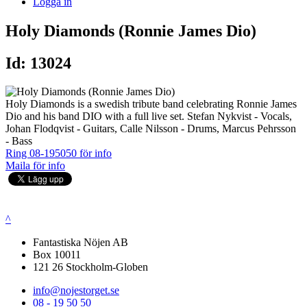
Logga in
Holy Diamonds (Ronnie James Dio)
Id: 13024
Holy Diamonds is a swedish tribute band celebrating Ronnie James
Dio and his band DIO with a full live set. Stefan Nykvist - Vocals,
Johan Flodqvist - Guitars, Calle Nilsson - Drums, Marcus Pehrsson
- Bass
Ring 08-195050 för info
Maila för info
^
Fantastiska Nöjen AB
Box 10011
121 26 Stockholm-Globen
info@nojestorget.se
08 - 19 50 50