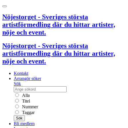
Nöjestorget - Sveriges största
artistförmedling där du hittar artister,
nöje och event.
Nöjestorget - Sveriges största
artistförmedling där du hittar artister,
nöje och event.
Kontakt
Arrangör söker
Sök
Alla
Titel
Nummer
Taggar
Sök
Bli medlem