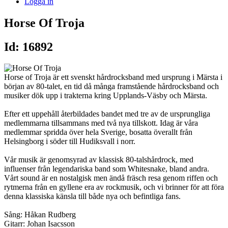
Logga in
Horse Of Troja
Id: 16892
Horse of Troja är ett svenskt hårdrocksband med ursprung i Märsta i
början av 80-talet, en tid då många framstående hårdrocksband och
musiker dök upp i trakterna kring Upplands-Väsby och Märsta.
Efter ett uppehåll återbildades bandet med tre av de ursprungliga
medlemmarna tillsammans med två nya tillskott. Idag är våra
medlemmar spridda över hela Sverige, bosatta överallt från
Helsingborg i söder till Hudiksvall i norr.
Vår musik är genomsyrad av klassisk 80-talshårdrock, med
influenser från legendariska band som Whitesnake, bland andra.
Vårt sound är en nostalgisk men ändå fräsch resa genom riffen och
rytmerna från en gyllene era av rockmusik, och vi brinner för att föra
denna klassiska känsla till både nya och befintliga fans.
Sång: Håkan Rudberg
Gitarr: Johan Isacsson