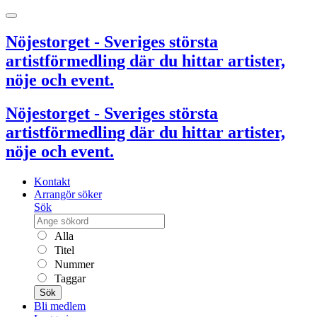
Nöjestorget - Sveriges största
artistförmedling där du hittar artister,
nöje och event.
Nöjestorget - Sveriges största
artistförmedling där du hittar artister,
nöje och event.
Kontakt
Arrangör söker
Sök
Alla
Titel
Nummer
Taggar
Sök
Bli medlem