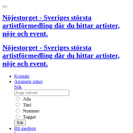
Nöjestorget - Sveriges största
artistförmedling där du hittar artister,
nöje och event.
Nöjestorget - Sveriges största
artistförmedling där du hittar artister,
nöje och event.
Kontakt
Arrangör söker
Sök
Alla
Titel
Nummer
Taggar
Sök
Bli medlem