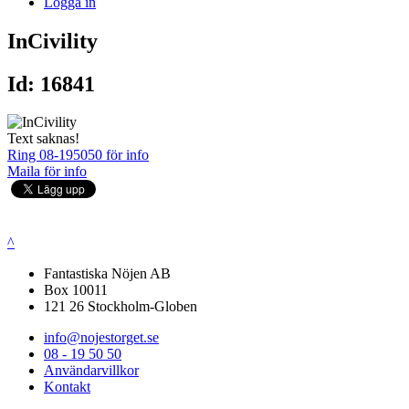
Logga in
InCivility
Id: 16841
Text saknas!
Ring 08-195050 för info
Maila för info
^
Fantastiska Nöjen AB
Box 10011
121 26 Stockholm-Globen
info@nojestorget.se
08 - 19 50 50
Användarvillkor
Kontakt