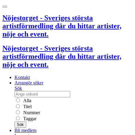
Nöjestorget - Sveriges största
artistförmedling där du hittar artister,
nöje och event.
Nöjestorget - Sveriges största
artistförmedling där du hittar artister,
nöje och event.
Kontakt
Arrangör söker
Sök
Alla
Titel
Nummer
Taggar
Sök
Bli medlem