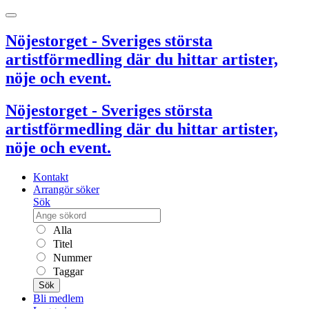
Nöjestorget - Sveriges största
artistförmedling där du hittar artister,
nöje och event.
Nöjestorget - Sveriges största
artistförmedling där du hittar artister,
nöje och event.
Kontakt
Arrangör söker
Sök
Alla
Titel
Nummer
Taggar
Sök
Bli medlem