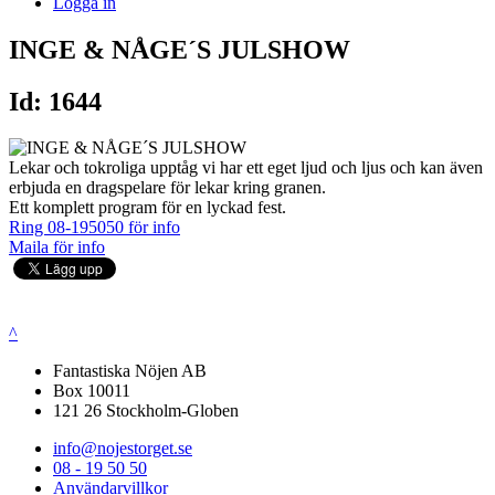
Logga in
INGE & NÅGE´S JULSHOW
Id: 1644
Lekar och tokroliga upptåg vi har ett eget ljud och ljus och kan även
erbjuda en dragspelare för lekar kring granen.
Ett komplett program för en lyckad fest.
Ring 08-195050 för info
Maila för info
^
Fantastiska Nöjen AB
Box 10011
121 26 Stockholm-Globen
info@nojestorget.se
08 - 19 50 50
Användarvillkor