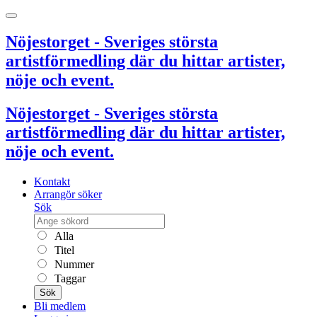
Nöjestorget - Sveriges största
artistförmedling där du hittar artister,
nöje och event.
Nöjestorget - Sveriges största
artistförmedling där du hittar artister,
nöje och event.
Kontakt
Arrangör söker
Sök
Alla
Titel
Nummer
Taggar
Sök
Bli medlem