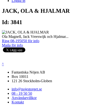
Logga in
JACK, OLA & HJALMAR
Id: 3841
Ola Magnell, Jack Vreeswijk och Hjalmar...
Ring 08-195050 för info
Maila för info
^
Fantastiska Nöjen AB
Box 10011
121 26 Stockholm-Globen
info@nojestorget.se
08 - 19 50 50
Användarvillkor
Kontakt