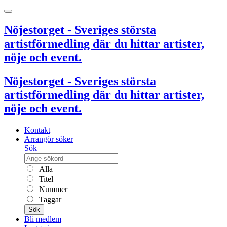
Nöjestorget - Sveriges största
artistförmedling där du hittar artister,
nöje och event.
Nöjestorget - Sveriges största
artistförmedling där du hittar artister,
nöje och event.
Kontakt
Arrangör söker
Sök
Alla
Titel
Nummer
Taggar
Sök
Bli medlem