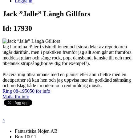
Logga in
Jack ”Jalle” Långh Gillfors
Id: 17930
Jag har mina rötter i vistraditionen och stora delar av repertoaren
utgår därifrån, men i praktiken framför jag allt som går att framföra
meddelst gitarr och sång: rock, pop, dansband, kanske till och med
tibetansk strupsång(hör av dig för exempel?).
Placera mig tillsammans med en pianist eller ännu hellre med en
duettpartner så kan hen och jag uppvisa mer än godkänd stämsång
och nedslag både i modern och rent uråldrig musik.
Ring 08-195050 för info
Maila för info
^
Fantastiska Nöjen AB
Box 10011