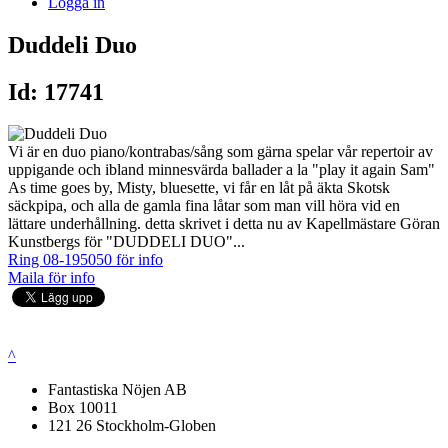
Logga in
Duddeli Duo
Id: 17741
Vi är en duo piano/kontrabas/sång som gärna spelar vår repertoir av
uppigande och ibland minnesvärda ballader a la "play it again Sam"
As time goes by, Misty, bluesette, vi får en låt på äkta Skotsk
säckpipa, och alla de gamla fina låtar som man vill höra vid en
lättare underhållning. detta skrivet i detta nu av Kapellmästare Göran
Kunstbergs för "DUDDELI DUO"...
Ring 08-195050 för info
Maila för info
^
Fantastiska Nöjen AB
Box 10011
121 26 Stockholm-Globen