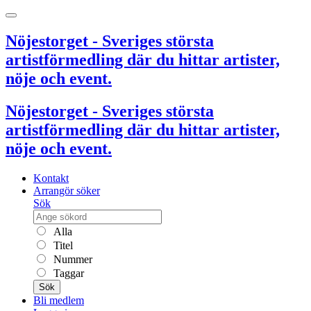
Nöjestorget - Sveriges största
artistförmedling där du hittar artister,
nöje och event.
Nöjestorget - Sveriges största
artistförmedling där du hittar artister,
nöje och event.
Kontakt
Arrangör söker
Sök
Alla
Titel
Nummer
Taggar
Sök
Bli medlem