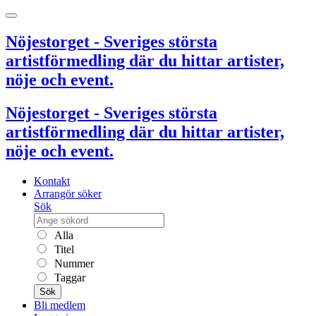
Nöjestorget - Sveriges största
artistförmedling där du hittar artister,
nöje och event.
Nöjestorget - Sveriges största
artistförmedling där du hittar artister,
nöje och event.
Kontakt
Arrangör söker
Sök
Alla
Titel
Nummer
Taggar
Sök
Bli medlem