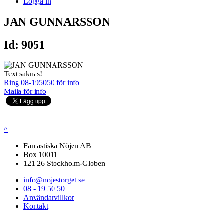
Logga in
JAN GUNNARSSON
Id: 9051
Text saknas!
Ring 08-195050 för info
Maila för info
^
Fantastiska Nöjen AB
Box 10011
121 26 Stockholm-Globen
info@nojestorget.se
08 - 19 50 50
Användarvillkor
Kontakt