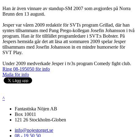
Han är även vinnare av standup-SM 2007 som avgjordes på Norra
Brunn den 13 augusti.
Jesper var våren 2009 redaktör för SVTs program Grillad, där han
syntes tillsammans med Pang Prego-kollegan Josefin Johansson i två
program. Han är för tillfället programledare i SVT:s Bobster. På
Jespers hemsida går det att läsa att sommaren 2009 spelar Jesper
tillsammans med Josefin Johansson in en mindre humorserie för
SVT Play.
Under 2009 medverkade Jesper i tv3s program Comedy fight club.
Ring 08-195050 för info
Maila för info
^
Fantastiska Nöjen AB
Box 10011
121 26 Stockholm-Globen
info@nojestorget.se
08 - 19 50 50