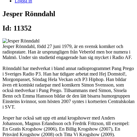
Logga in
Jesper Rönndahl
Id: 11352
Jesper Rönndahl, född 27 juni 1979, är en svensk komiker och
radiopratare. Han är ursprungligen från Veberöd men bor numera i
Malmö. Under sin studietid engagerade han sig mycket i Radio AF.
Rönndahl har medverkat i bland annat radioprogrammet Pang Prego
i Sveriges Radio P3. Han har tidigare arbetat med Hej Domstol!,
Morgonpasset, Söndag Hela Veckan och P3 Hiphop. Han bildar
även ett komiskt radarpar med komikern Simon Svensson, som
också medverkar i Pang Prego. Tillsammans med Simon, Sissela
Benn och Emma Hansson bildar de den lätt bisarra humorgruppen
Einsteins kvinnor, som hösten 2007 syntes i kortserien Centralskolan
i SVT.
Jesper har också satt upp ett antal krogshower med Anders
Johansson, Magnus Erlandsson och Fredrik Fritzson, till exempel:
En Gratis Krogshow (2006), En Billig Krogshow (2007), En
Prisvärd Krogshow (2008) och Titta Vi Krogshow (2009).