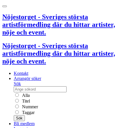
Nöjestorget - Sveriges största
artistförmedling där du hittar artister,
nöje och event.
Nöjestorget - Sveriges största
artistförmedling där du hittar artister,
nöje och event.
Kontakt
Arrangör söker
Sök
Alla
Titel
Nummer
Taggar
Sök
Bli medlem