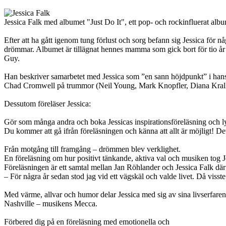
Jessica Falk med albumet "Just Do It", ett pop- och rockinfluerat al
Efter att ha gått igenom tung förlust och sorg befann sig Jessica för någ
drömmar. Albumet är tillägnat hennes mamma som gick bort för tio år 
Guy.
Han beskriver samarbetet med Jessica som ”en sann höjdpunkt” i hans
Chad Cromwell på trummor (Neil Young, Mark Knopfler, Diana Krall
Dessutom föreläser Jessica:
Gör som många andra och boka Jessicas inspirationsföreläsning och ly
Du kommer att gå ifrån föreläsningen och känna att allt är möjligt! De
Från motgång till framgång – drömmen blev verklighet.
En föreläsning om hur positivt tänkande, aktiva val och musiken tog Jes
Föreläsningen är ett samtal mellan Jan Röhlander och Jessica Falk där
– För några år sedan stod jag vid ett vägskäl och valde livet. Då visst
Med värme, allvar och humor delar Jessica med sig av sina livserfaren
Nashville – musikens Mecca.
Förbered dig på en föreläsning med emotionella och