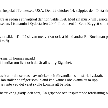
bum inspelat i Tennessee, USA. Den 22 oktober-14, släpptes den första
ra år sedan i ett vägskäl där hon valde livet. Med sin musik vill Jessica Fa
sedan, i tsunamin i Sydostasien 2004. Producent är Scott Baggett som 
 musikkarriär. På skivan medverkar också bland andra Pat Buchanan på
 m.fl)
ssna till hennes musik!
t handlar om livet och det är allas angelägenhet.
sica ur det svartaste av mörker och förvandlades till stark livskraft.
 Jan ställer de frågor som ibland kan kännas obekväma att ta upp.
e jag inte vad det valet skulle komma att betyda.
heter kring glädje och sorg. En gripande och inspirerande föreläsning 