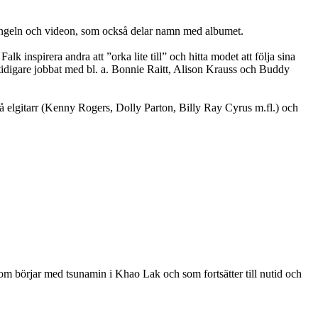
 singeln och videon, som också delar namn med albumet.
lk inspirera andra att ”orka lite till” och hitta modet att följa sina
tidigare jobbat med bl. a. Bonnie Raitt, Alison Krauss och Buddy
 elgitarr (Kenny Rogers, Dolly Parton, Billy Ray Cyrus m.fl.) och
som börjar med tsunamin i Khao Lak och som fortsätter till nutid och