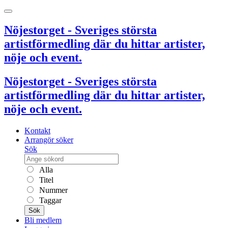
Nöjestorget - Sveriges största
artistförmedling där du hittar artister,
nöje och event.
Nöjestorget - Sveriges största
artistförmedling där du hittar artister,
nöje och event.
Kontakt
Arrangör söker
Sök
Alla
Titel
Nummer
Taggar
Sök
Bli medlem