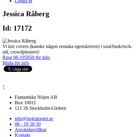
Logga in
Jessica Råberg
Id: 17172
Vi kör covers (kanske någon enstaka egenskriven) i soul/funk/rock-
stil, crowdpleasers!
Ring 08-195050 för info
Maila för info
^
Fantastiska Nöjen AB
Box 10011
121 26 Stockholm-Globen
info@nojestorget.se
08 - 19 50 50
Användarvillkor
Kontakt